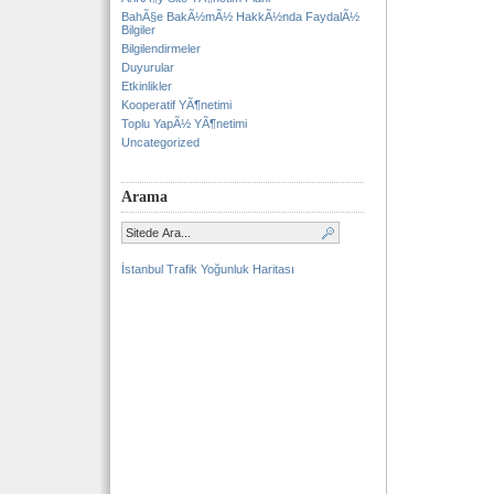
BahÃ§e BakÃ½mÃ½ HakkÃ½nda FaydalÃ½
Bilgiler
Bilgilendirmeler
Duyurular
Etkinlikler
Kooperatif YÃ¶netimi
Toplu YapÃ½ YÃ¶netimi
Uncategorized
Arama
İstanbul Trafik Yoğunluk Haritası