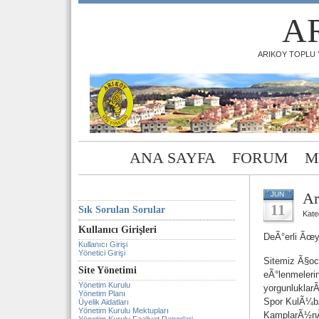
A
ARIKOY TOPLU Y
ANA SAYFA
FORUM
M
Ar
JUN
11
Sık Sorulan Sorular
Kate
Kullanıcı Girişleri
DeÃ°erli Ãœy
Kullanıcı Girişi
Yönetici Girişi
Sitemiz Ã§oc
Site Yönetimi
eÃ°lenmeler
Yönetim Kurulu
yorgunlukla
Yönetim Planı
Spor KulÃ¼bÃ
Üyelik Aidatları
Yönetim Kurulu Mektupları
KamplarÃ½n