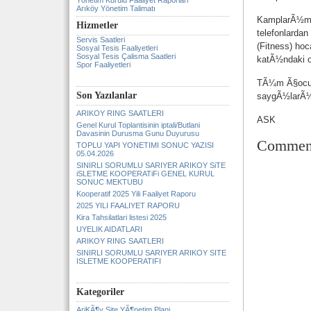
Yönetim Kurulu Faaliyet Raporlari
Arıköy Yönetim Talimatı
KamplarÃ½mÃ½z
Hizmetler
telefonlarda
Servis Saatleri
(Fitness) h
Sosyal Tesis Faaliyetleri
Sosyal Tesis Çalisma Saatleri
katÃ½ndaki of
Spor Faaliyetleri
TÃ¼m Ã§ocu
Son Yazılanlar
saygÃ½larÃ
ARIKOY RING SAATLERI
ASK
Genel Kurul Toplantisinin iptali/Butlani
Davasinin Durusma Gunu Duyurusu
Commen
TOPLU YAPI YONETIMI SONUC YAZISI
05.04.2026
SINIRLI SORUMLU SARIYER ARIKOY SiTE
iSLETME KOOPERATiFi GENEL KURUL
SONUC MEKTUBU
Kooperatif 2025 Yili Faaliyet Raporu
2025 YILI FAALIYET RAPORU
Kira Tahsilatlari listesi 2025
UYELIK AIDATLARI
ARIKOY RING SAATLERI
SINIRLI SORUMLU SARIYER ARIKOY SITE
ISLETME KOOPERATIFI
Kategoriler
AriKÃ¶y Site YÃ¶netim Plani