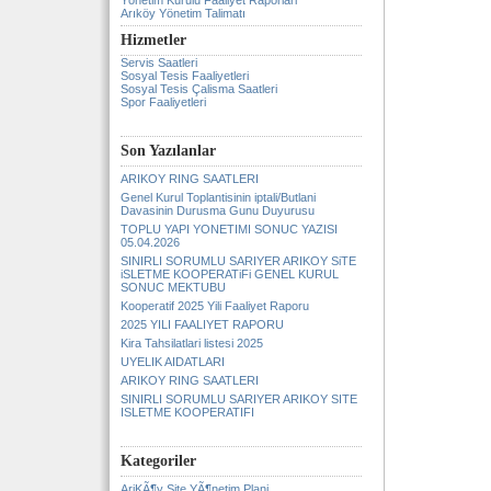
Yönetim Kurulu Faaliyet Raporlari
Arıköy Yönetim Talimatı
Hizmetler
Servis Saatleri
Sosyal Tesis Faaliyetleri
Sosyal Tesis Çalisma Saatleri
Spor Faaliyetleri
Son Yazılanlar
ARIKOY RING SAATLERI
Genel Kurul Toplantisinin iptali/Butlani
Davasinin Durusma Gunu Duyurusu
TOPLU YAPI YONETIMI SONUC YAZISI
05.04.2026
SINIRLI SORUMLU SARIYER ARIKOY SiTE
iSLETME KOOPERATiFi GENEL KURUL
SONUC MEKTUBU
Kooperatif 2025 Yili Faaliyet Raporu
2025 YILI FAALIYET RAPORU
Kira Tahsilatlari listesi 2025
UYELIK AIDATLARI
ARIKOY RING SAATLERI
SINIRLI SORUMLU SARIYER ARIKOY SITE
ISLETME KOOPERATIFI
Kategoriler
AriKÃ¶y Site YÃ¶netim Plani