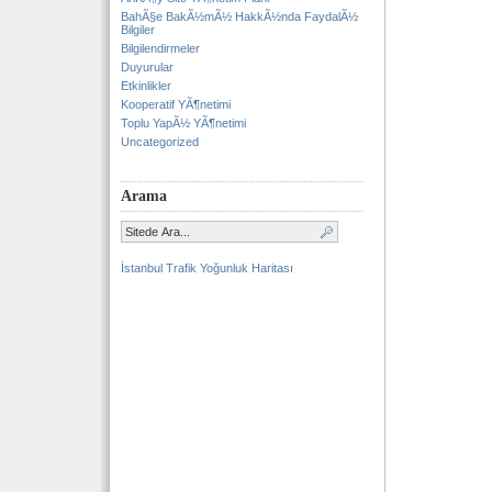
BahÃ§e BakÃ½mÃ½ HakkÃ½nda FaydalÃ½
Bilgiler
Bilgilendirmeler
Duyurular
Etkinlikler
Kooperatif YÃ¶netimi
Toplu YapÃ½ YÃ¶netimi
Uncategorized
Arama
İstanbul Trafik Yoğunluk Haritası