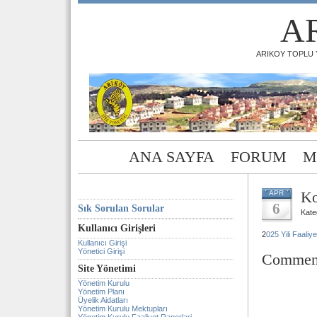
A
ARIKOY TOPLU Y
ANA SAYFA
FORUM
M
Ko
APR
6
Sık Sorulan Sorular
Kate
Kullanıcı Girişleri
2
025 Yili Faaliy
Kullanıcı Girişi
Yönetici Girişi
Commen
Site Yönetimi
Yönetim Kurulu
Yönetim Planı
Üyelik Aidatları
Yönetim Kurulu Mektupları